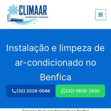
Ir
para
o
conteúdo
Instalação e limpeza de
ar-condicionado no
Benfica
(32) 2028-0046
(32) 9858-2930