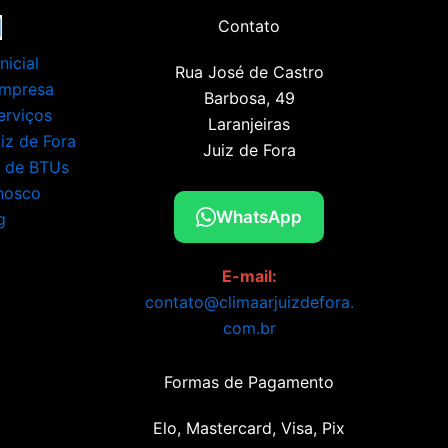
Contato
nicial
Rua José de Castro
Empresa
Barbosa, 49
erviços
Laranjeiras
z de Fora
Juiz de Fora
a de BTUs
nosco
WhatsApp
g
E-mail:
contato@climaarjuizdefora.
com.br
Formas de Pagamento
Elo, Mastercard, Visa, Pix