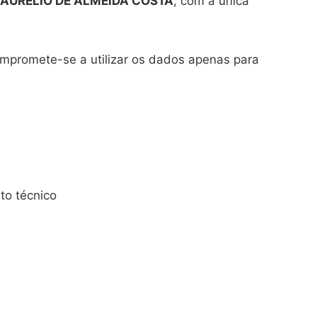
AURELIO DE ALMEIDA COSTA
, com a única
ompromete-se a utilizar os dados apenas para
to técnico