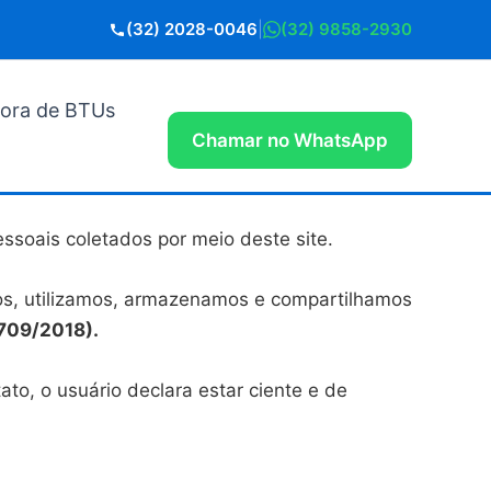
(32) 2028-0046
|
(32) 9858-2930
dora de BTUs
Chamar no WhatsApp
ssoais coletados por meio deste site.
amos, utilizamos, armazenamos e compartilhamos
.709/2018).
to, o usuário declara estar ciente e de